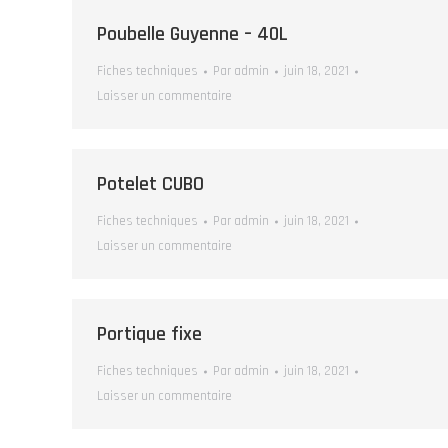
Poubelle Guyenne – 40L
Fiches techniques
Par
admin
juin 18, 2021
Laisser un commentaire
Potelet CUBO
Fiches techniques
Par
admin
juin 18, 2021
Laisser un commentaire
Portique fixe
Fiches techniques
Par
admin
juin 18, 2021
Laisser un commentaire