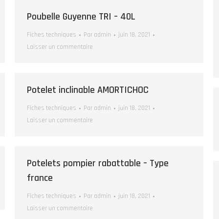
Poubelle Guyenne TRI – 40L
Fiches techniques
Par
admin
juin 18, 2021
Laisser un commentaire
Potelet inclinable AMORTICHOC
Fiches techniques
Par
admin
juin 18, 2021
Laisser un commentaire
Potelets pompier rabattable – Type
france
Fiches techniques
Par
admin
juin 18, 2021
Laisser un commentaire