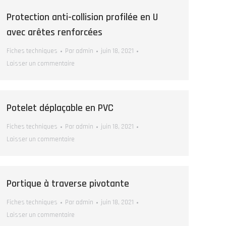
Protection anti-collision profilée en U
avec arêtes renforcées
Fiches techniques
Par
admin
juin 18, 2021
Laisser un commentaire
Potelet déplaçable en PVC
Fiches techniques
Par
admin
juin 18, 2021
Laisser un commentaire
Portique à traverse pivotante
Fiches techniques
Par
admin
juin 18, 2021
Laisser un commentaire