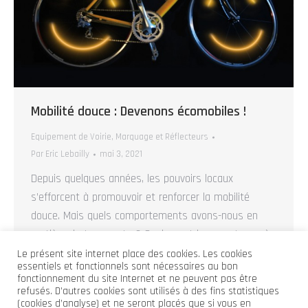
Mobilité douce : Devenons écomobiles !
Equipement de Voirie
,
Marquage et Réflecteurs
Par
Eric Lebailly
mai 3, 2021
Depuis quelques années, les pouvoirs locaux
s’efforcent à promouvoir et renforcer la mobilité
douce. Mais quels comportements avons-nous en
matière de transports ? Quels sont les avantages à
se déplacer à la force du mollet ? Une pratique
Le présent site internet place des cookies. Les cookies
essentiels et fonctionnels sont nécessaires au bon
régulière de la marche et du vélo joue un rôle
fonctionnement du site Internet et ne peuvent pas être
préventif incontestable pour lutter contre les
refusés. D’autres cookies sont utilisés à des fins statistiques
(cookies d’analyse) et ne seront placés que si vous en