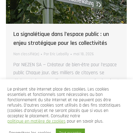
La signalétique dans l’espace public : un
enjeu stratégique pour les collectivités
Non classifié(e)
Par
Eric Lebailly
mai 18, 2026
Par NIEZEN SA — Créateur de bien-être pour l’espace
public Chaque jour, des milliers de citoyens se
déplacent dans nos villes et communes. Ils cherchent
un service administratif, un parking, un monument
Le présent site internet place des cookies. Les cookies
essentiels et fonctionnels sont nécessaires au bon
historique, un sentier de promenade ou simplement
fonctionnement du site Internet et ne peuvent pas être
leur chemin dans un quartier qu’ils ne connaissent
refusés. D’autres cookies sont utilisés à des fins statistiques
(cookies d’analyse) et ne seront placés que si vous en
pas. Derrière chacun de ces trajets, une question…
acceptez le placement. Consultez notre
politique en matière de cookies
pour en savoir plus.